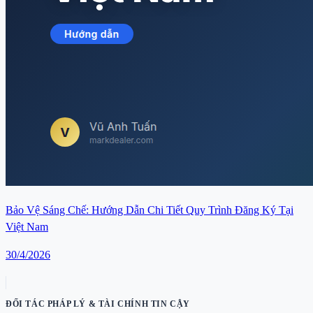
Bảo Vệ Sáng Chế: Hướng Dẫn Chi Tiết Quy Trình Đăng Ký Tại
Việt Nam
30/4/2026
ĐỐI TÁC PHÁP LÝ & TÀI CHÍNH TIN CẬY