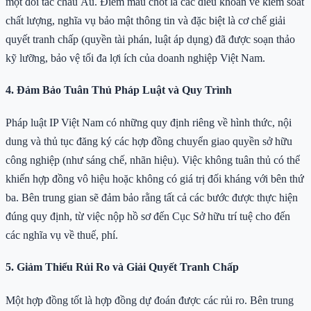
một đối tác châu Âu. Điểm mấu chốt là các điều khoản về kiểm soát
chất lượng, nghĩa vụ bảo mật thông tin và đặc biệt là cơ chế giải
quyết tranh chấp (quyền tài phán, luật áp dụng) đã được soạn thảo
kỹ lưỡng, bảo vệ tối đa lợi ích của doanh nghiệp Việt Nam.
4. Đảm Bảo Tuân Thủ Pháp Luật và Quy Trình
Pháp luật IP Việt Nam có những quy định riêng về hình thức, nội
dung và thủ tục đăng ký các hợp đồng chuyển giao quyền sở hữu
công nghiệp (như sáng chế, nhãn hiệu). Việc không tuân thủ có thể
khiến hợp đồng vô hiệu hoặc không có giá trị đối kháng với bên thứ
ba. Bên trung gian sẽ đảm bảo rằng tất cả các bước được thực hiện
đúng quy định, từ việc nộp hồ sơ đến Cục Sở hữu trí tuệ cho đến
các nghĩa vụ về thuế, phí.
5. Giảm Thiểu Rủi Ro và Giải Quyết Tranh Chấp
Một hợp đồng tốt là hợp đồng dự đoán được các rủi ro. Bên trung