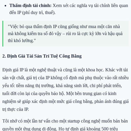
Thẩm định tài chính:
Xem xét các nghĩa vụ tài chính liên quan
đến IP (phí duy trì, thuế).
"Việc bỏ qua thẩm định IP cũng giống như mua một căn nhà
mà không kiểm tra sổ đỏ vậy – rủi ro là cực kỳ lớn và hậu quả
thì khó lường."
2. Định Giá Tài Sản Trí Tuệ Công Bằng
Định giá IP là một nghệ thuật và cũng là một khoa học. Khác với tài
sản vật chất, giá trị của IP không cố định mà phụ thuộc vào rất nhiều
yếu tố: tiềm năng thị trường, khả năng sinh lời, chi phí phát triển,
tuổi đời còn lại của quyền bảo hộ. Một bên trung gian có kinh
nghiệm sẽ giúp xác định một mức giá công bằng, phản ánh đúng giá
trị thực của IP.
Tôi nhớ có một lần tư vấn cho một startup công nghệ muốn bán bản
quyền một ứng dụng di động. Họ tự định giá khoảng 500 triệu