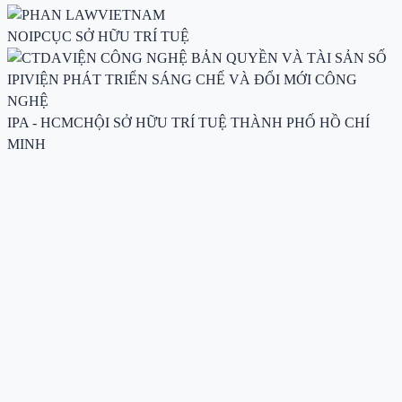
VIETNAM
NOIP
CỤC SỞ HỮU TRÍ TUỆ
VIỆN CÔNG NGHỆ BẢN QUYỀN VÀ TÀI SẢN SỐ
IPI
VIỆN PHÁT TRIỂN SÁNG CHẾ VÀ ĐỔI MỚI CÔNG
NGHỆ
IPA - HCMC
HỘI SỞ HỮU TRÍ TUỆ THÀNH PHỐ HỒ CHÍ
MINH